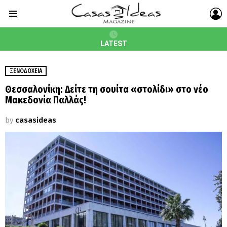
L
Menu
LATEST
ΞΕΝΟΔΟΧΕΊΑ
Θεσσαλονίκη: Δείτε τη σουίτα «στολίδι» στο νέο
Μακεδονία Παλλάς!
by
casasideas