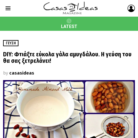
L
Menu
LATEST
ΓΕΎΣΗ
DIY: Φτιάξτε εύκολα γάλα αμυγδάλου. Η γεύση του
θα σας ξετρελάνει!
by
casasideas