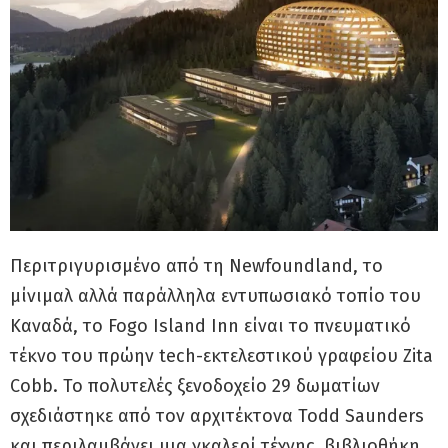
Περιτριγυρισμένο από τη Newfoundland, το
μίνιμαλ αλλά παράλληλα εντυπωσιακό τοπίο του
Καναδά, το Fogo Island Inn είναι το πνευματικό
τέκνο του πρώην tech-εκτελεστικού γραφείου Zita
Cobb. Το πολυτελές ξενοδοχείο 29 δωματίων
σχεδιάστηκε από τον αρχιτέκτονα Todd Saunders
και περιλαμβάνει μια γκαλερί τέχνης, βιβλιοθήκη,