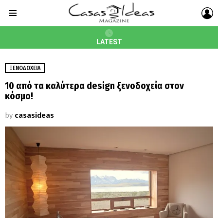
L
Menu
LATEST
ΞΕΝΟΔΟΧΕΊΑ
10 από τα καλύτερα design ξενοδοχεία στον
κόσμο!
by
casasideas