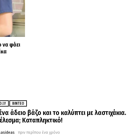
 να φάει
ίκα
D.I.Y
ΒΊΝΤΕΟ
ένα άδειο βάζο και το καλύπτει με λαστιχάκια.
έλεσμα; Καταπληκτικό!
sasideas
πριν περίπου ένα χρόνο