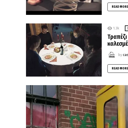
READ MOR
1.3k
Τραπέζι
καλεσμέ
by
ca
READ MOR