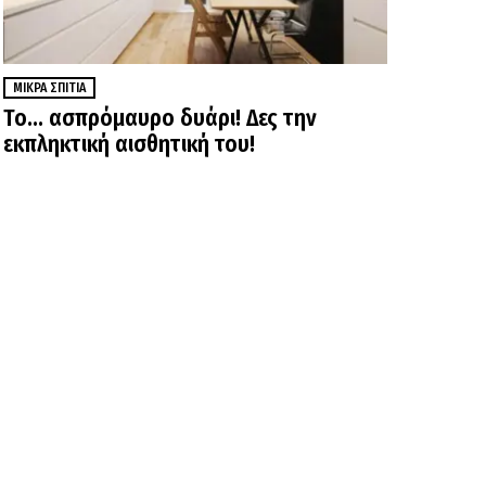
ΜΙΚΡΆ ΣΠΊΤΙΑ
Το… ασπρόμαυρο δυάρι! Δες την
εκπληκτική αισθητική του!