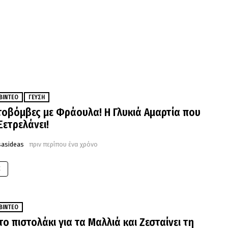
ΒΊΝΤΕΟ
ΓΕΎΣΗ
οβόμβες με Φράουλα! Η Γλυκιά Αμαρτία που
Ξετρελάνει!
sasideas
πριν περίπου ένα χρόνο
E
ΒΊΝΤΕΟ
το πιστολάκι για τα Μαλλιά και Ζεσταίνει τη