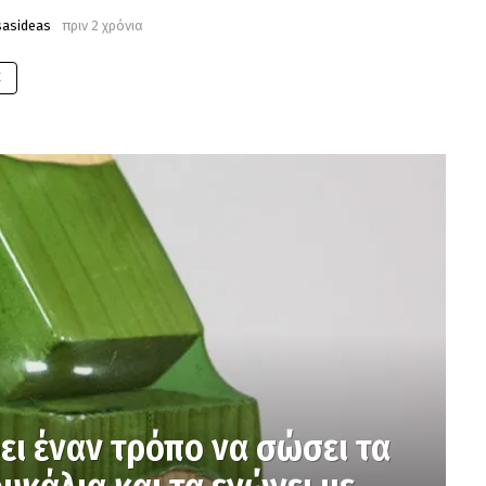
sasideas
πριν 2 χρόνια
E
ρει έναν τρόπο να σώσει τα