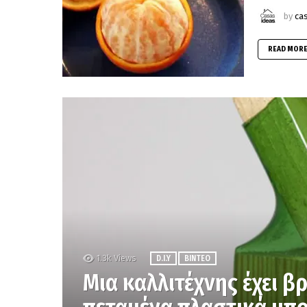
by
ca
READ MOR
1.3k
Views
D.I.Y
ΒΊΝΤΕΟ
Mια καλλιτέχνης έχει β