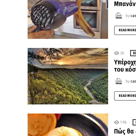
Μπανάνα
by
ca
READ MOR
2k
Β
Υπέροχη
του κόσ
by
ca
READ MOR
1.9k
Πώς θα 