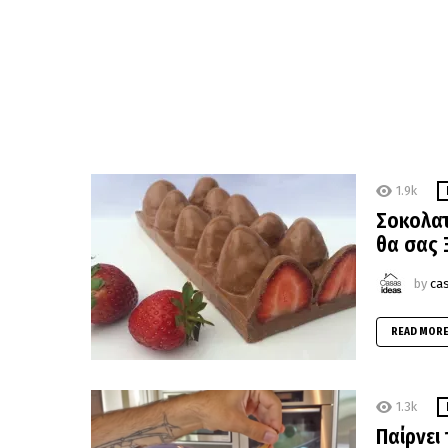
1.9k
Σοκολατ
θα σας 
by
ca
READ MOR
1.3k
Παίρνει 