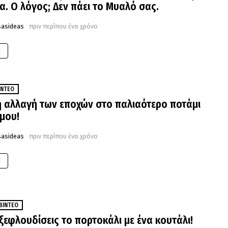
. Ο λόγος; Δεν πάει το Μυαλό σας.
sasideas
πριν περίπου ένα χρόνο
E
ΊΝΤΕΟ
 αλλαγή των εποχών στο παλιαότερο ποτάμι
μου!
sasideas
πριν περίπου ένα χρόνο
E
ΒΊΝΤΕΟ
ξεφλουδίσεις το πορτοκάλι με ένα κουτάλι!