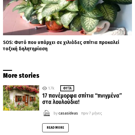
SOS: Φυτό που υπάρχει σε χιλιάδες σπίτια προκαλεί
τοξική δηλητηρίαση
More stories
1.7k
ΦΥΤΆ
17 πανέμορφα σπίτια “πνιγμένα”
στα λουλούδια!
by
casasideas
πριν 7 μήνες
READ MORE