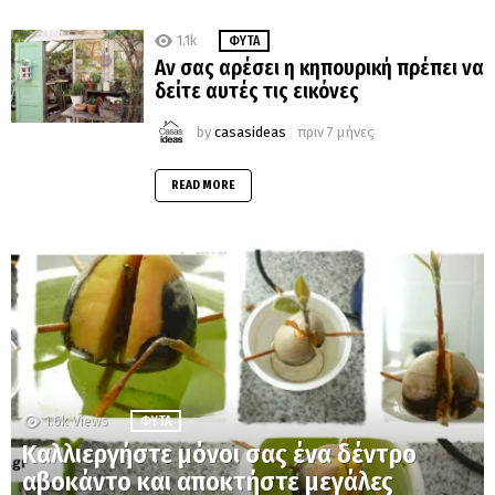
1.1k
ΦΥΤΆ
Aν σας αρέσει η κηπουρική πρέπει να
δείτε αυτές τις εικόνες
by
casasideas
πριν 7 μήνες
READ MORE
1.6k
Views
ΦΥΤΆ
Καλλιεργήστε μόνοι σας ένα δέντρο
αβοκάντο και αποκτήστε μεγάλες