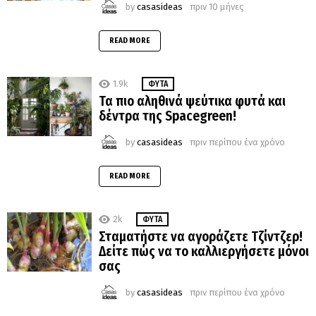
by
casasideas
πριν 10 μήνες
READ MORE
1.9k
ΦΥΤΆ
Τα πιο αληθινά ψεύτικα φυτά και
δέντρα της Spacegreen!
by
casasideas
πριν περίπου ένα χρόνο
READ MORE
2k
ΦΥΤΆ
Σταματήστε να αγοράζετε Τζίντζερ!
Δείτε πώς να το καλλιεργήσετε μόνοι
σας
by
casasideas
πριν περίπου ένα χρόνο