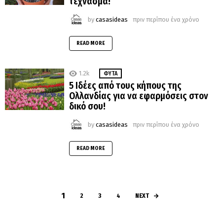
τέχνασμα!
by
casasideas
πριν περίπου ένα χρόνο
READ MORE
1.2k
ΦΥΤΆ
5 Ιδέες από τους κήπους της
Ολλανδίας για να εφαρμόσεις στον
δικό σου!
by
casasideas
πριν περίπου ένα χρόνο
READ MORE
1
NEXT
2
3
4