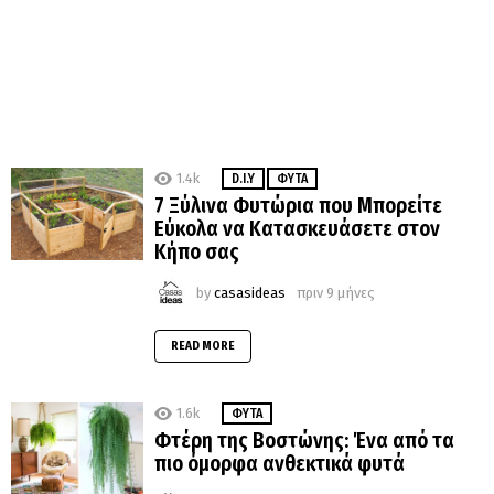
1.4k
D.I.Y
ΦΥΤΆ
7 Ξύλινα Φυτώρια που Μπορείτε
Εύκολα να Κατασκευάσετε στον
Κήπο σας
by
casasideas
πριν 9 μήνες
READ MORE
1.6k
ΦΥΤΆ
Φτέρη της Βοστώνης: Ένα από τα
πιο όμορφα ανθεκτικά φυτά