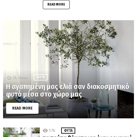
READ MORE
2k
Views
ΦΥΤΆ
Η αγαπημένη μας ελιά σαν διακοσμητικό
φυτό μέσα στο χώρο μας
READ MORE
1.7k
ΦΥΤΆ