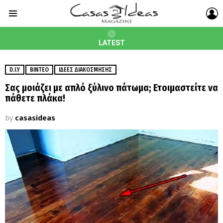
L
Menu
LATEST
D.I.Y
ΒΊΝΤΕΟ
ΙΔΈΕΣ ΔΙΑΚΌΣΜΗΣΗΣ
Σας μοιάζει με απλό ξύλινο πάτωμα; Ετοιμαστείτε να
πάθετε πλάκα!
by
casasideas