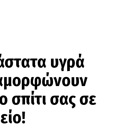
ιάστατα υγρά
αμορφώνουν
ο σπίτι σας σε
είο!