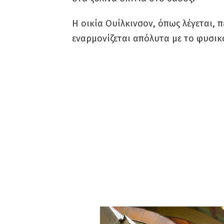
Η οικία Ουίλκινσον, όπως λέγεται, 
εναρμονίζεται απόλυτα με το φυσικ