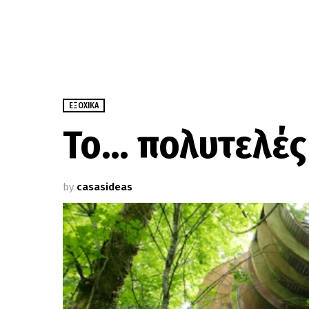
ΕΞΟΧΙΚΆ
Το… πολυτελές
by
casasideas