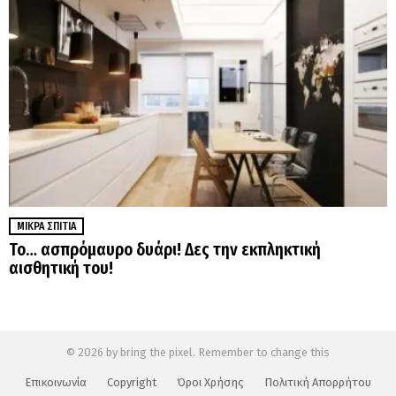
ΜΙΚΡΆ ΣΠΊΤΙΑ
Το… ασπρόμαυρο δυάρι! Δες την εκπληκτική
αισθητική του!
© 2026 by bring the pixel. Remember to change this
Επικοινωνία
Copyright
Όροι Χρήσης
Πολιτική Απορρήτου