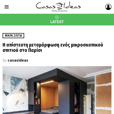
L
Menu
LATEST
ΜΙΚΡΆ ΣΠΊΤΙΑ
Η απίστευτη μεταμόρφωση ενός μικροσκοπικού
σπιτιού στο Παρίσι
by
casasideas