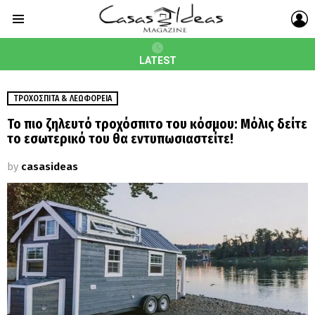
L
Menu
LATEST
ΤΡΟΧΌΣΠΙΤΑ & ΛΕΩΦΟΡΕΙΑ
Το πιο ζηλευτό τροχόσπιτο του κόσμου: Μόλις δείτε
το εσωτερικό του θα εντυπωσιαστείτε!
by
casasideas