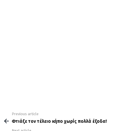
Previous article
See
more
Φτιάξε τον τέλειο κήπο χωρίς πολλά έξοδα!
Next article