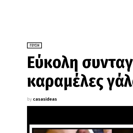
ΓΕΎΣΗ
Εύκολη συνταγή
καραμέλες γάλ
by
casasideas