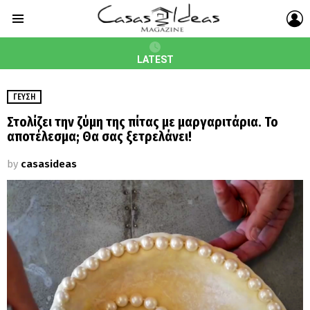
L
Menu
LATEST
ΓΕΎΣΗ
Στολίζει την ζύμη της πίτας με μαργαριτάρια. Το
αποτέλεσμα; Θα σας ξετρελάνει!
by
casasideas