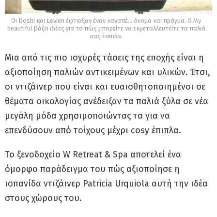
Οι Doshi και Levien έφτιαξαν έναν καναπέ... όνομα και πράγμα. Ο My
beautiful βάζει ιδέες για το πώς μπορείτε να εκμεταλλευτείτε τα παλιά
σας έπιπλα.
Μια από τις πιο ισχυρές τάσεις της εποχής είναι η
αξιοποίηση παλιών αντικειμένων και υλικών. Έτσι,
οι ντιζάινερ που είναι και ευαισθητοποιημένοι σε
θέματα οικολογίας ανέδειξαν τα παλιά ξύλα σε νέα
μεγάλη μόδα χρησιμοποιώντας τα για να
επενδύσουν από τοίχους μέχρι cosy έπιπλα.
Το ξενοδοχείο W Retreat & Spa αποτελεί ένα
όμορφο παράδειγμα του πώς αξιοποίησε η
ισπανίδα ντιζάινερ Patricia Urquiola αυτή την ιδέα
στους χώρους του.