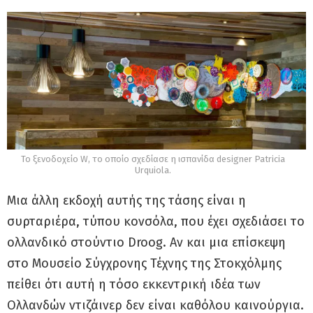
Το ξενοδοχείο W, το οποίο σχεδίασε η ισπανίδα designer Patricia
Urquiola.
Μια άλλη εκδοχή αυτής της τάσης είναι η
συρταριέρα, τύπου κονσόλα, που έχει σχεδιάσει το
ολλανδικό στούντιο Droog. Αν και μια επίσκεψη
στο Μουσείο Σύγχρονης Τέχνης της Στοκχόλμης
πείθει ότι αυτή η τόσο εκκεντρική ιδέα των
Ολλανδών ντιζάινερ δεν είναι καθόλου καινούργια.