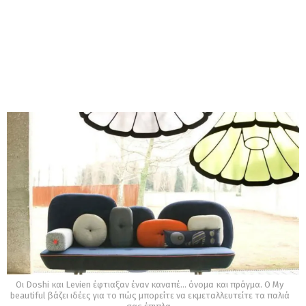
Οι Doshi και Levien έφτιαξαν έναν καναπέ… όνομα και πράγμα. Ο My
beautiful βάζει ιδέες για το πώς μπορείτε να εκμεταλλευτείτε τα παλιά