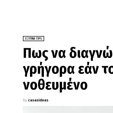
ΈΞΥΠΝΑ TIPS
Πως να διαγνώ
γρήγορα εάν το
νοθευμένο
by
casasideas