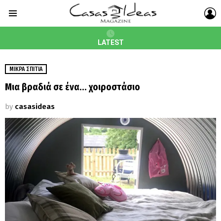
L
Menu
LATEST
ΜΙΚΡΆ ΣΠΊΤΙΑ
Μια βραδιά σε ένα… χοιροστάσιο
by
casasideas