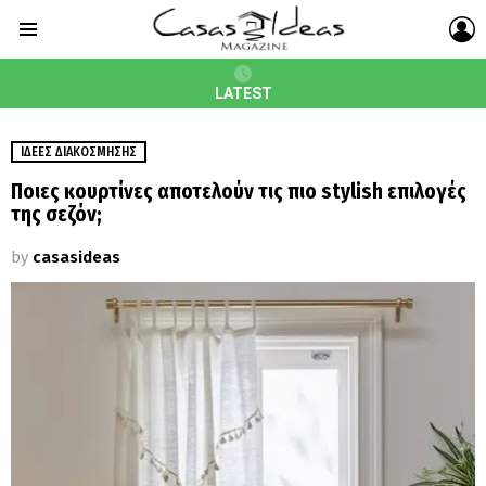
L
Menu
LATEST
ΙΔΈΕΣ ΔΙΑΚΌΣΜΗΣΗΣ
Ποιες κουρτίνες αποτελούν τις πιο stylish επιλογές
της σεζόν;
by
casasideas