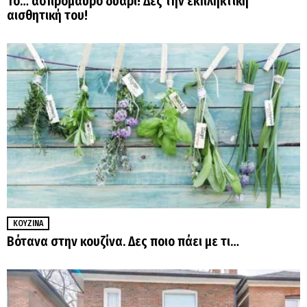
Το… ασπρόμαυρο δυάρι! Δες την εκπληκτική
αισθητική του!
ΚΟΥΖΊΝΑ
Βότανα στην κουζίνα. Δες ποιο πάει με τι…