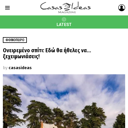
L
Menu
LATEST
ΦΘΙΝΌΠΩΡΟ
Ονειρεμένο σπίτι: Εδώ θα ήθελες να…
ξεχειμωνιάσεις!
by
casasideas