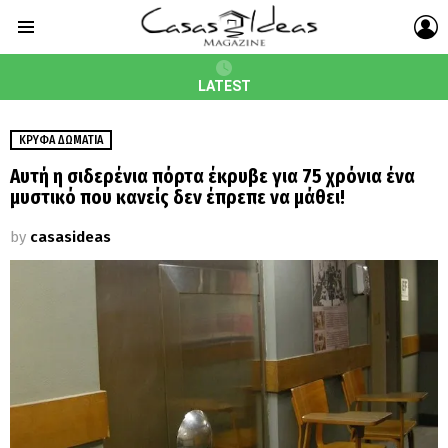
L
Menu
LATEST
ΚΡΥΦΆ ΔΩΜΆΤΙΑ
Αυτή η σιδερένια πόρτα έκρυβε για 75 χρόνια ένα
μυστικό που κανείς δεν έπρεπε να μάθει!
by
casasideas