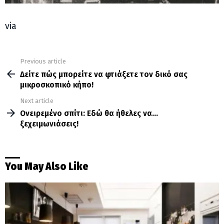
via
Previous article
See
more
Δείτε πώς μπορείτε να φτιάξετε τον δικό σας
μικροσκοπικό κήπο!
Next article
Ονειρεμένο σπίτι: Εδώ θα ήθελες να…
ξεχειμωνιάσεις!
You May Also Like