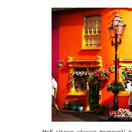
Μοβ, κίτρινο, κόκκινο, πορτοκαλί, 