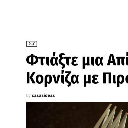
D.I.Y
Φτιάξτε μια Απ
Κορνίζα με Πιρ
by
casasideas