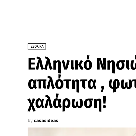
ΕΞΟΧΙΚΆ
Ελληνικό Νησιώ
απλότητα , φωτ
χαλάρωση!
by
casasideas