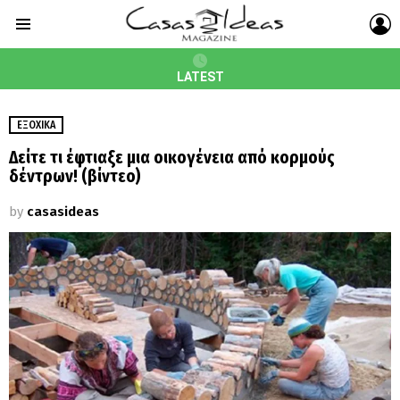
L
Menu
LATEST
ΕΞΟΧΙΚΆ
Δείτε τι έφτιαξε μια οικογένεια από κορμούς
δέντρων! (βίντεο)
by
casasideas