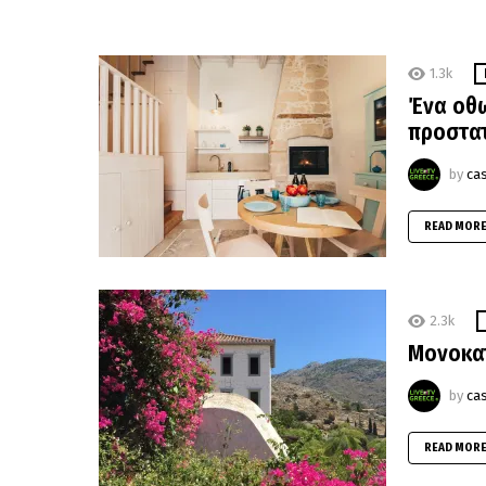
1.3k
Ένα οθω
προστατ
by
ca
READ MOR
2.3k
Μονοκατ
by
ca
READ MOR