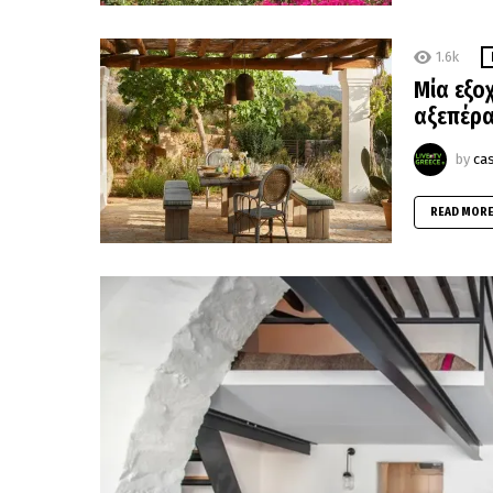
1.6k
Μία εξο
αξεπέρα
by
ca
READ MOR