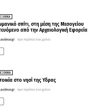
ΕΞΟΧΙΚΆ
μανικό σπίτι, στη μέση της Μεσογείου
ευόμενο από την Αρχαιολογική Εφορεία
sasideasgr
πριν περίπου ένα χρόνο
E
ΕΞΟΧΙΚΆ
οικία στο νησί της Υδρας
sasideasgr
πριν περίπου ένα χρόνο
E