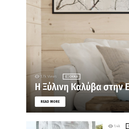
1.7k
Views
ΕΞΟΧΙΚΆ
Η Ξύλινη Καλύβα στην 
READ MORE
1.4k