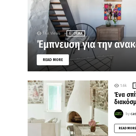
1.6k
Views
ΕΞΟΧΙΚΆ
Έμπνευση για την ανακα
READ MORE
1.6k
Ένα σπί
διακόσ
by
ca
READ MOR