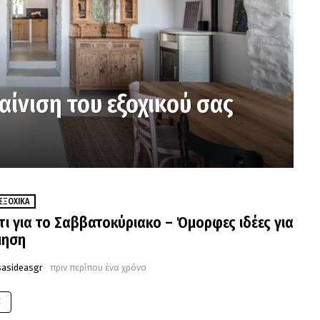
ίνιση του εξοχικού σας
ΕΞΟΧΙΚΆ
τι για το Σαββατοκύριακο – Όμορφες ιδέες για
μηση
sasideasgr
πριν περίπου ένα χρόνο
E