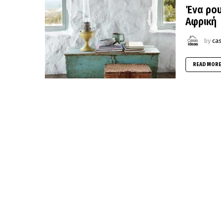
Ένα ρου
Αφρική
by
ca
READ MOR