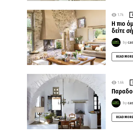
1.7k
Η πιο ό
δείτε σ
by
ca
READ MOR
1.6k
Παραδοσ
by
ca
READ MOR