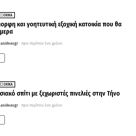
ΕΞΟΧΙΚΆ
μορφη και γοητευτική εξοχική κατοικία που θα
ήμερα
sasideasgr
πριν περίπου ένα χρόνο
E
ΕΞΟΧΙΚΆ
ιακό σπίτι με ξεχωριστές πινελιές στην Τήνο
sasideasgr
πριν περίπου ένα χρόνο
E