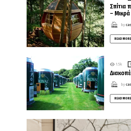
Σπίτια 
– Mικρά
by
ca
READ MOR
1.5k
Διακοπέ
by
ca
READ MOR