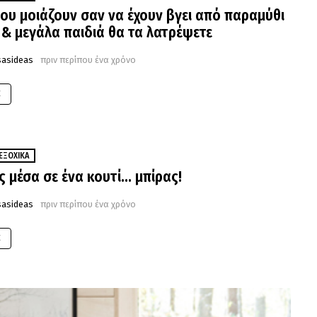
που μοιάζουν σαν να έχουν βγει από παραμύθι
 & μεγάλα παιδιά θα τα λατρέψετε
sasideas
πριν περίπου ένα χρόνο
E
ΕΞΟΧΙΚΆ
ς μέσα σε ένα κουτί… μπίρας!
sasideas
πριν περίπου ένα χρόνο
E