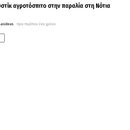
στίκ αγροτόσπιτο στην παραλία στη Νότια
sasideas
πριν περίπου ένα χρόνο
E