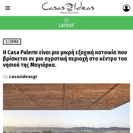
L
Menu
LATEST
ΕΞΟΧΙΚΆ
Η Casa Palerm είναι μια μικρή εξοχική κατοικία που
βρίσκεται σε μια αγροτική περιοχή στο κέντρο του
νησιού της Μαγιόρκα.
by
casasideasgr