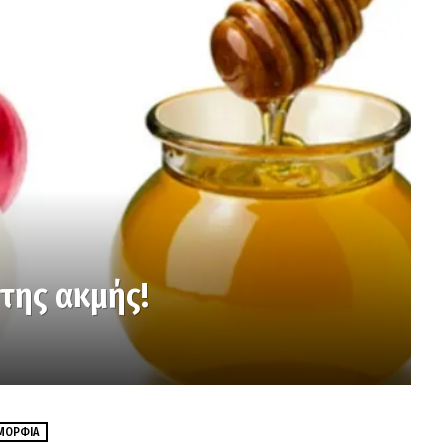
 της ακμής!
ΜΟΡΦΙΆ