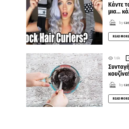
Κάντε τ
μια… κά
by
ca
READ MOR
1.6k
Συνταγή
κουζίνα
by
ca
READ MOR