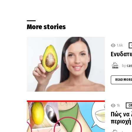
More stories
1.6k
Ενυδατι
by
ca
READ MOR
1k
Ο
Πώς να 
περιοχή