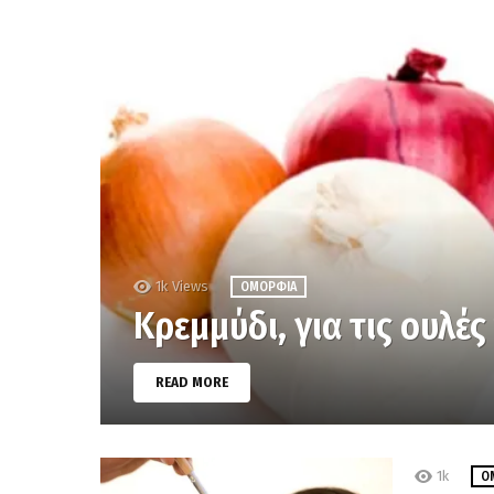
1k
Views
ΟΜΟΡΦΙΆ
Κρεμμύδι, για τις ουλές
READ MORE
1k
Ο