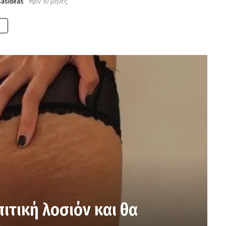
sasideas
πριν 10 μήνες
E
πιτική λοσιόν και θα