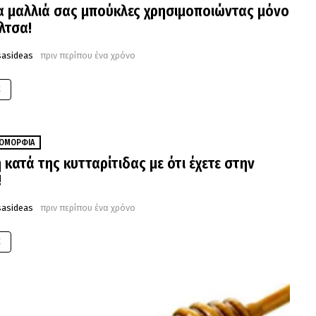
α μαλλιά σας μπούκλες χρησιμοποιώντας μόνο
λτσα!
sasideas
πριν περίπου ένα χρόνο
E
ΟΜΟΡΦΙΆ
 κατά της κυτταρίτιδας με ότι έχετε στην
!
sasideas
πριν περίπου ένα χρόνο
E