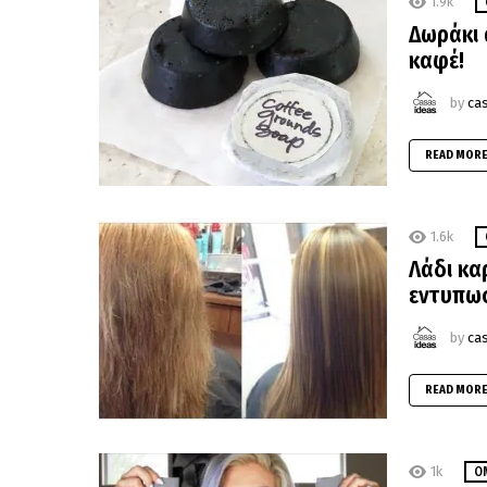
1.9k
Δωράκι 
καφέ!
by
ca
READ MOR
1.6k
Λάδι κα
εντυπω
by
ca
READ MOR
1k
Ο