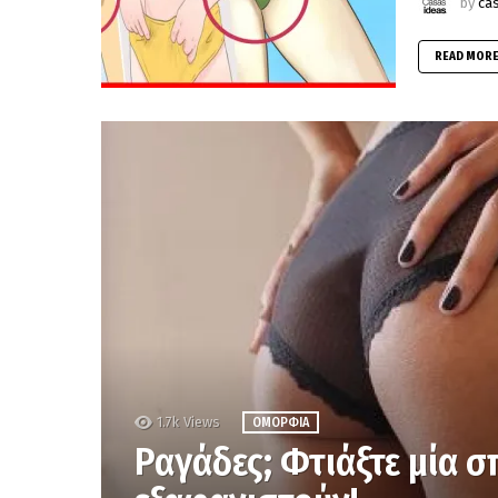
by
ca
READ MOR
1.7k
Views
ΟΜΟΡΦΙΆ
Ραγάδες; Φτιάξτε μία σ