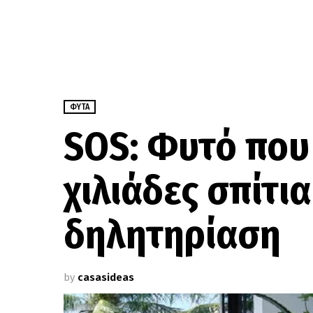
ΦΥΤΆ
SOS: Φυτό που
χιλιάδες σπίτι
δηλητηρίαση
by
casasideas