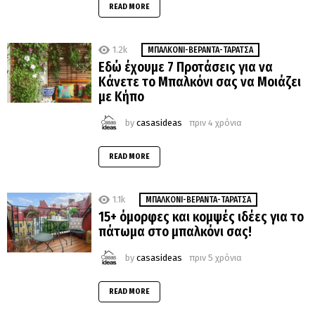
READ MORE
1.2k
MΠΑΛΚΌΝΙ-ΒΕΡΆΝΤΑ-ΤΑΡΆΤΣΑ
Εδώ έχουμε 7 Προτάσεις για να
Κάνετε το Μπαλκόνι σας να Μοιάζει
με Κήπο
by
casasideas
πριν 4 χρόνια
READ MORE
1.1k
MΠΑΛΚΌΝΙ-ΒΕΡΆΝΤΑ-ΤΑΡΆΤΣΑ
15+ όμορφες και κομψές ιδέες για το
πάτωμα στο μπαλκόνι σας!
by
casasideas
πριν 5 χρόνια
READ MORE