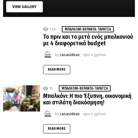
VIEW GALLERY
1.4k
MΠΑΛΚΌΝΙ-ΒΕΡΆΝΤΑ-ΤΑΡΆΤΣΑ
Το πριν και το μετά ενός μπαλκονιού
με 4 διαφορετικά budget
by
casasideas
πριν 4 χρόνια
READ MORE
1k
MΠΑΛΚΌΝΙ-ΒΕΡΆΝΤΑ-ΤΑΡΆΤΣΑ
Μπαλκόνι: Η πιο Έξυπνη, οικονομική
και στιλάτη διακόσμηση!
by
casasideas
πριν 4 χρόνια
READ MORE