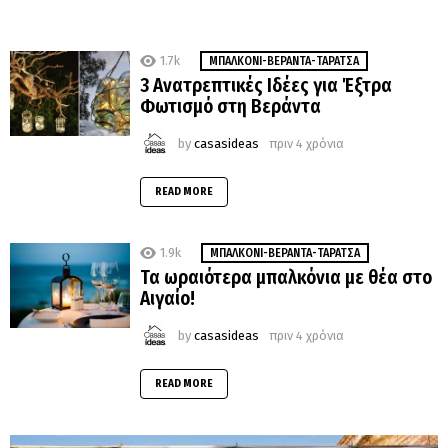
1.7k
MΠΑΛΚΌΝΙ-ΒΕΡΆΝΤΑ-ΤΑΡΆΤΣΑ
3 Ανατρεπτικές Ιδέες για Έξτρα
Φωτισμό στη Βεράντα
by
casasideas
πριν 4 χρόνια
READ MORE
1.9k
MΠΑΛΚΌΝΙ-ΒΕΡΆΝΤΑ-ΤΑΡΆΤΣΑ
Τα ωραιότερα μπαλκόνια με θέα στο
Αιγαίο!
by
casasideas
πριν 4 χρόνια
READ MORE