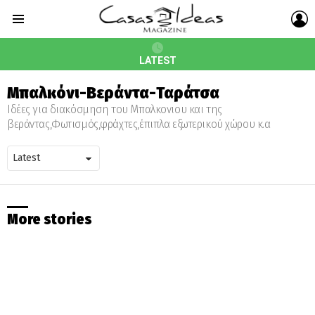
L
Menu
LATEST
Mπαλκόνι-Βεράντα-Ταράτσα
Ιδέες για διακόσμηση του Mπαλκονιου και της
βεράντας,Φωτισμός,φράχτες,έπιπλα εξωτερικού χώρου κ.α
More stories