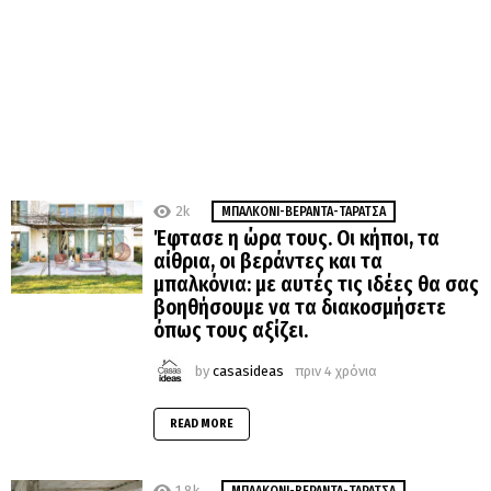
2k
MΠΑΛΚΌΝΙ-ΒΕΡΆΝΤΑ-ΤΑΡΆΤΣΑ
Έφτασε η ώρα τους. Οι κήποι, τα
αίθρια, οι βεράντες και τα
μπαλκόνια: με αυτές τις ιδέες θα σας
βοηθήσουμε να τα διακοσμήσετε
όπως τους αξίζει.
by
casasideas
πριν 4 χρόνια
READ MORE
1.8k