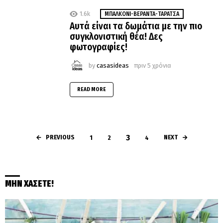
1.6k
MΠΑΛΚΌΝΙ-ΒΕΡΆΝΤΑ-ΤΑΡΆΤΣΑ
Αυτά είναι τα δωμάτια με την πιο
συγκλονιστική θέα! Δες
φωτογραφίες!
by
casasideas
πριν 5 χρόνια
READ MORE
3
PREVIOUS
NEXT
1
2
4
ΜΗΝ ΧΑΣΕΤΕ!