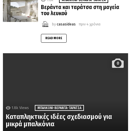
MΠΑΛΚΌΝΙ-ΒΕΡΆΝΤΑ-ΤΑΡΆΤΣΑ
Βεράντα και ταράτσα στη μαγεία
του λευκού
by
casasideas
πριν 4 χρόνια
READ MORE
0
1.8k
Views
MΠΑΛΚΌΝΙ-ΒΕΡΆΝΤΑ-ΤΑΡΆΤΣΑ
Καταπληκτικές ιδέες σχεδιασμού για
μικρά μπαλκόνια