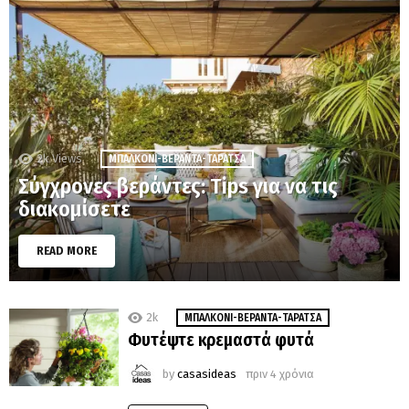
2k
Views
MΠΑΛΚΌΝΙ-ΒΕΡΆΝΤΑ-ΤΑΡΆΤΣΑ
Σύγχρονες βεράντες: Tips για να τις
διακομίσετε
READ MORE
2k
MΠΑΛΚΌΝΙ-ΒΕΡΆΝΤΑ-ΤΑΡΆΤΣΑ
Φυτέψτε κρεμαστά φυτά
by
casasideas
πριν 4 χρόνια