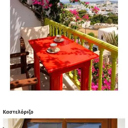
Καστελόριζο