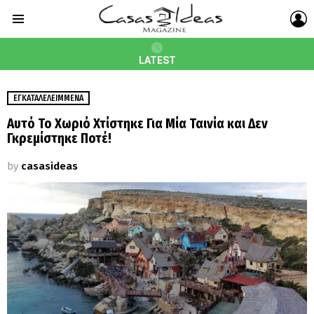
L
Menu
LATEST
ΕΓΚΑΤΑΛΕΛΕΙΜΜΈΝΑ
Αυτό Το Χωριό Χτίστηκε Για Μία Ταινία και Δεν
Γκρεμίστηκε Ποτέ!
by
casasideas