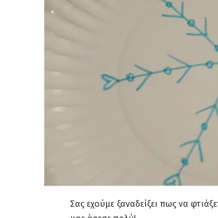
Σας εχούμε ξαναδείξει πως να φτιάξ