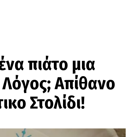
ένα πιάτο μια
 Λόγος; Aπίθανο
ικο Στολίδι!