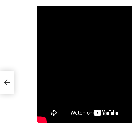
νοιξη