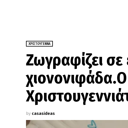
ΧΡΙΣΤΟΎΓΕΝΝΑ
Ζωγραφίζει σε 
χιονονιφάδα.O
Χριστουγεννιάτ
by
casasideas