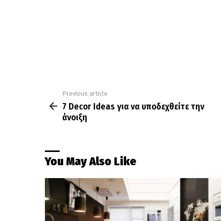
Previous article
See
more
7 Decor Ideas για να υποδεχθείτε την
άνοιξη
You May Also Like