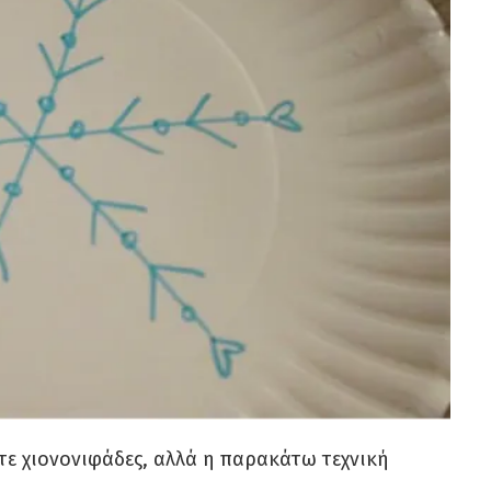
ετε χιονονιφάδες, αλλά η παρακάτω τεχνική