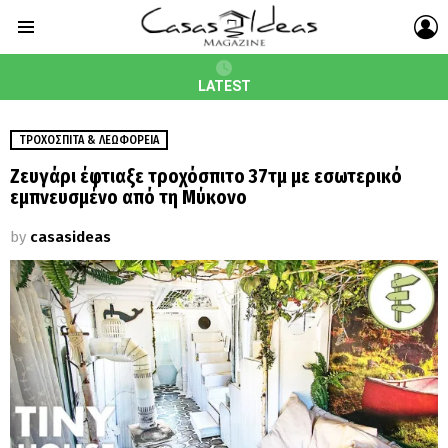
L
Menu
LATEST
ΤΡΟΧΌΣΠΙΤΑ & ΛΕΩΦΟΡΕΙΑ
Ζευγάρι έφτιαξε τροχόσπιτο 37τμ με εσωτερικό
εμπνευσμένο από τη Μύκονο
by
casasideas