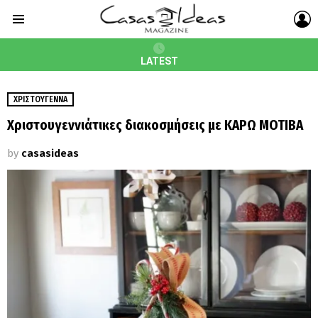
L
Menu
LATEST
ΧΡΙΣΤΟΎΓΕΝΝΑ
Xριστουγεννιάτικες διακοσμήσεις με ΚΑΡΩ ΜΟΤΙΒΑ
by
casasideas