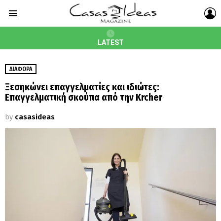
L
Menu
LATEST
ΔΙΆΦΟΡΑ
Ξεσηκώνει επαγγελματίες και ιδιώτες:
Επαγγελματική σκούπα από την Kӓrcher
by
casasideas