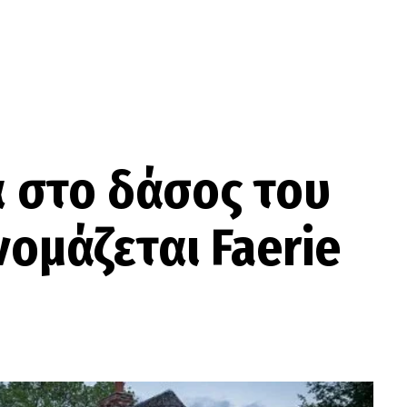
α στο δάσος του
νομάζεται Faerie