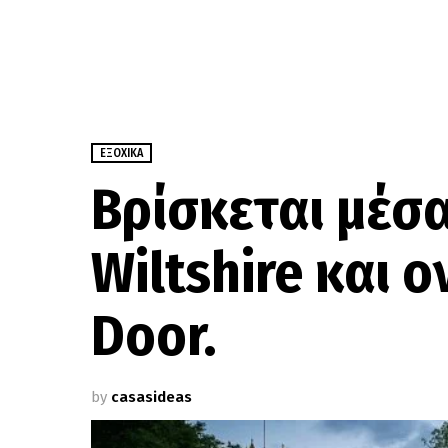
ΕΞΟΧΙΚΆ
Βρίσκεται μέσ
Wiltshire και ο
Door.
by
casasideas