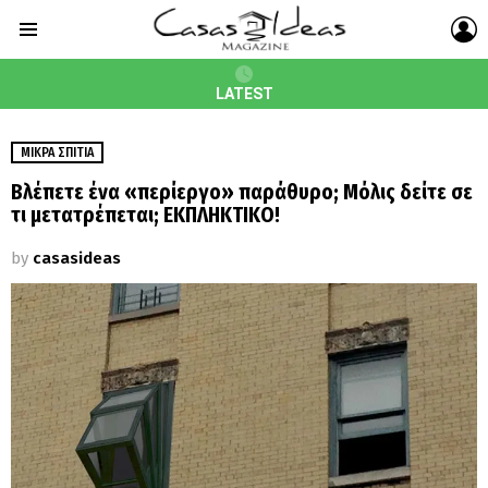
L
Menu
LATEST
ΜΙΚΡΆ ΣΠΊΤΙΑ
Βλέπετε ένα «περίεργο» παράθυρο; Μόλις δείτε σε
τι μετατρέπεται; ΕΚΠΛΗΚΤΙΚΟ!
by
casasideas