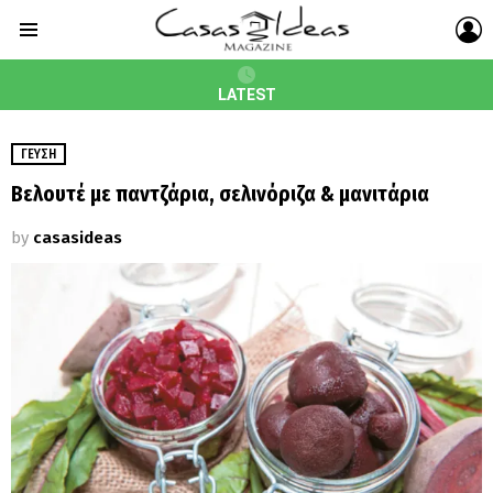
L
Menu
LATEST
ΓΕΎΣΗ
Βελουτέ με παντζάρια, σελινόριζα & μανιτάρια
by
casasideas