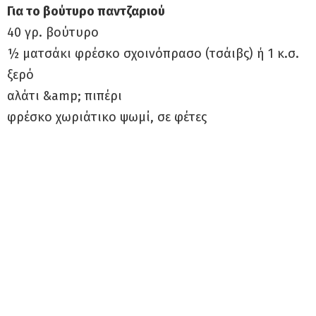
Για το βούτυρο παντζαριού
40 γρ. βούτυρο
½ ματσάκι φρέσκο σχοινόπρασο (τσάιβς) ή 1 κ.σ.
ξερό
αλάτι &amp; πιπέρι
φρέσκο χωριάτικο ψωμί, σε φέτες