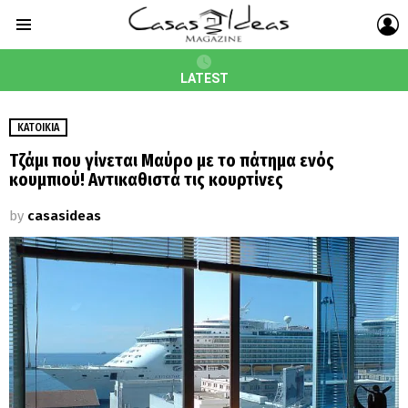
L
Menu
LATEST
ΚΑΤΟΙΚΊΑ
Tζάμι που γίνεται Μαύρο με το πάτημα ενός
κουμπιού! Αντικαθιστά τις κουρτίνες
by
casasideas