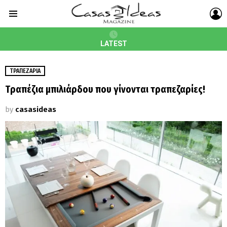
L
Menu
LATEST
ΤΡΑΠΕΖΑΡΊΑ
Tραπέζια μπιλιάρδου που γίνονται τραπεζαρίες!
by
casasideas