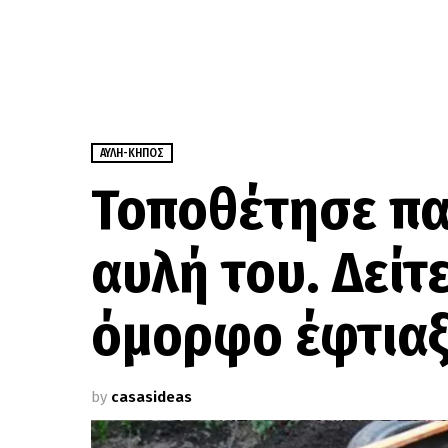
ΑΥΛΉ-ΚΉΠΟΣ
Τοποθέτησε πα
αυλή του. Δείτ
όμορφο έφτιαξ
by
casasideas