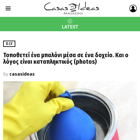
L
Menu
LATEST
D.I.Y
Τοποθετεί ένα μπαλόνι μέσα σε ένα δοχείο. Και ο
λόγος είναι καταπληκτικός (photos)
by
casasideas