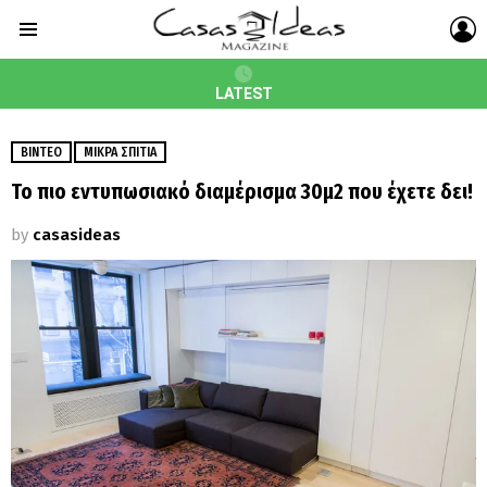
L
Menu
LATEST
ΒΊΝΤΕΟ
ΜΙΚΡΆ ΣΠΊΤΙΑ
Το πιο εντυπωσιακό διαμέρισμα 30μ2 που έχετε δει!
by
casasideas