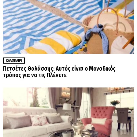
ΚΑΛΟΚΑΊΡΙ
Πετσέτες Θαλάσσης: Αυτός είναι ο Μοναδικός
τρόπος για να τις Πλένετε