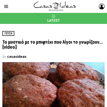
L
Menu
LATEST
ΓΕΎΣΗ
Το μυστικό με το μπιφτέκι που λίγοι το γνωρίζουν…
[video]
by
casasideas