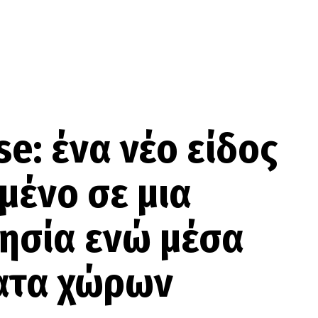
se: ένα νέο είδος
σμένο σε μια
ησία ενώ μέσα
ατα χώρων