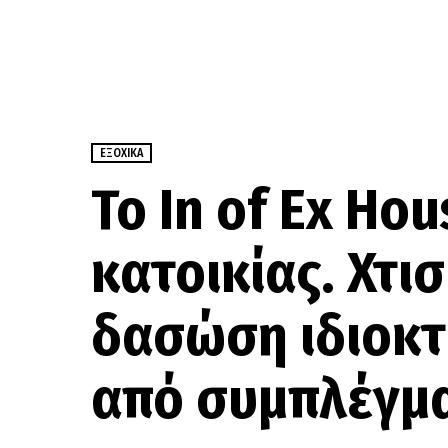
ΕΞΟΧΙΚΆ
Το In of Ex Hou
κατοικίας. Χτι
δασώση ιδιοκτ
από συμπλέγμ