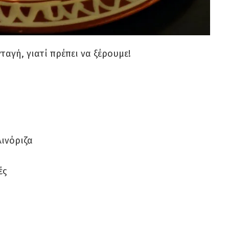
αγή, γιατί πρέπει να ξέρουμε!
λινόριζα
ές