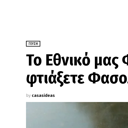
ΓΕΎΣΗ
Το Εθνικό μας
φτιάξετε Φασ
by
casasideas