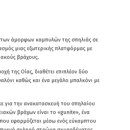
η των άμορφων καμπυλών της σπηλιάς σε
ιασμός μιας εξωτερικής πλατφόρμας με
ιακούς βράχους.
οχή της Οίας, διαθέτει επιπλέον δύο
σαλόνι καθώς και ένα μεγάλο μπαλκόνι με
κε για την ανακατασκευή του σπηλαίου
ιακών βράχων είναι το «gunite», ένα
 που εφαρμόζεται μέσω ενός εύκαμπτου
α πυκνό σκληρό στρώμα σκυροδέματος.