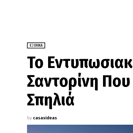
ΕΞΟΧΙΚΆ
Το Εντυπωσιακό
Σαντορίνη Που
Σπηλιά
by
casasideas