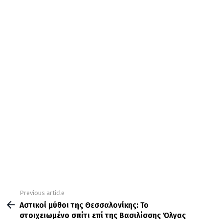
Previous article
See
more
Αστικοί μύθοι της Θεσσαλονίκης: Το
στοιχειωμένο σπίτι επί της Βασιλίσσης Όλγας