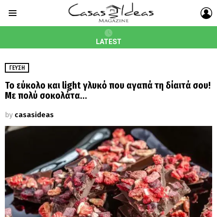
L
Menu
LATEST
ΓΕΎΣΗ
Το εύκολο και light γλυκό που αγαπά τη δίαιτά σου!
Με πολύ σοκολάτα…
by
casasideas